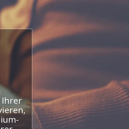
n
 Ihrer
ieren,
mium-
hrer