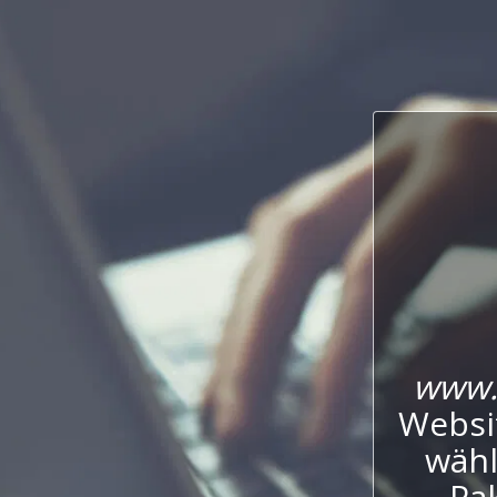
www.
Websi
wähl
Pak